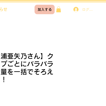
らせ
ログイン
加入する
杉浦亜矢乃さん】ク
ップごとにバラバラ
音量を一括でそろえ
う！
価