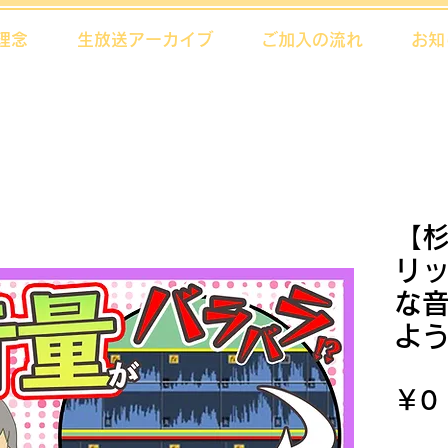
理念
生放送アーカイブ
ご加入の流れ
お知
【
リ
な
よ
￥0