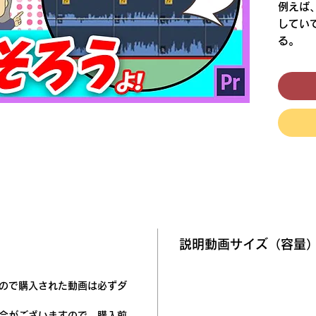
例えば
してい
る。
一つ一
大変で
クリッ
すよ！
説明動画サイズ（容量）：
ので購入された動画は必ずダ
合がございますので、購入前