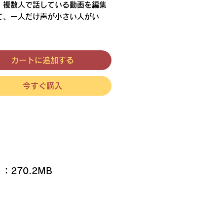
格
、複数人で話している動画を編集
て、一人だけ声が小さい人がい
つクリップの音量を調整するのは
す。
カートに追加する
プごとの音量は一括で揃えられま
今すぐ購入
270.2MB